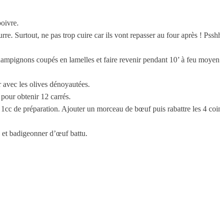
oivre.
re. Surtout, ne pas trop cuire car ils vont repasser au four après ! Pss
ampignons coupés en lamelles et faire revenir pendant 10’ à feu moye
r avec les olives dénoyautées.
s pour obtenir 12 carrés.
 1cc de préparation. Ajouter un morceau de bœuf puis rabattre les 4 coin
n et badigeonner d’œuf battu.