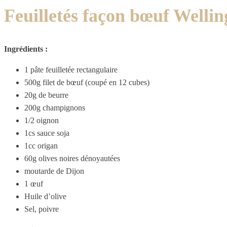
Feuilletés façon bœuf Wellin
Ingrédients :
1 pâte feuilletée rectangulaire
500g filet de bœuf (coupé en 12 cubes)
20g de beurre
200g champignons
1/2 oignon
1cs sauce soja
1cc origan
60g olives noires dénoyautées
moutarde de Dijon
1 œuf
Huile d’olive
Sel, poivre