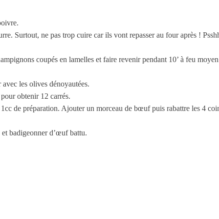
oivre.
re. Surtout, ne pas trop cuire car ils vont repasser au four après ! Pss
ampignons coupés en lamelles et faire revenir pendant 10’ à feu moye
r avec les olives dénoyautées.
s pour obtenir 12 carrés.
 1cc de préparation. Ajouter un morceau de bœuf puis rabattre les 4 coin
n et badigeonner d’œuf battu.