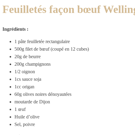
Feuilletés façon bœuf Wellin
Ingrédients :
1 pâte feuilletée rectangulaire
500g filet de bœuf (coupé en 12 cubes)
20g de beurre
200g champignons
1/2 oignon
1cs sauce soja
1cc origan
60g olives noires dénoyautées
moutarde de Dijon
1 œuf
Huile d’olive
Sel, poivre