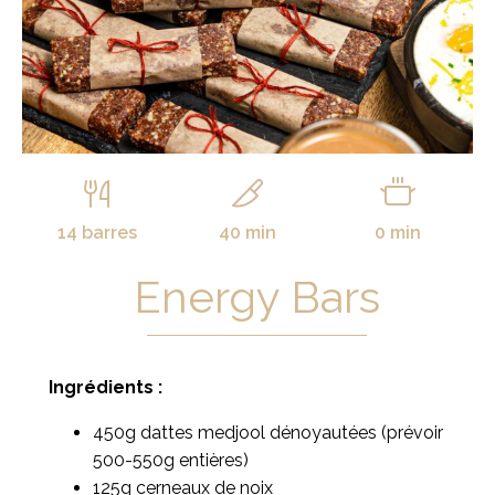
14 barres
40 min
0 min
Energy Bars
Ingrédients :
450g dattes medjool dénoyautées (prévoir
500-550g entières)
125g cerneaux de noix