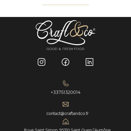
+33751320014
contact@craftandco.fr
8 rue Saint Simon, 95310 Saint Ouen l’Aumône