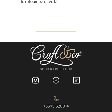
le retournez et voilà !
+33751320014