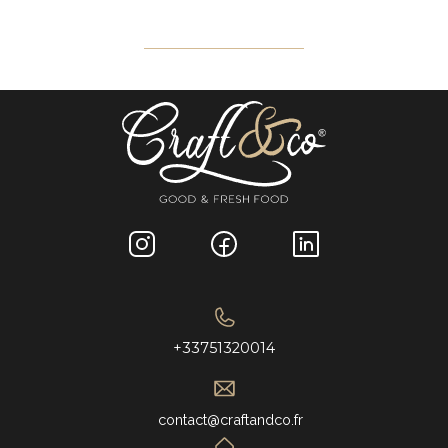
+33751320014
contact@craftandco.fr