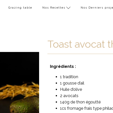
Grazing table
Nos Recettes
Nos Derniers proj
Toast avocat 
Ingrédients :
1 tradition
1 gousse d’ail
Huile d’olive
2 avocats
140g de thon égoutté
1cs fromage frais type phila