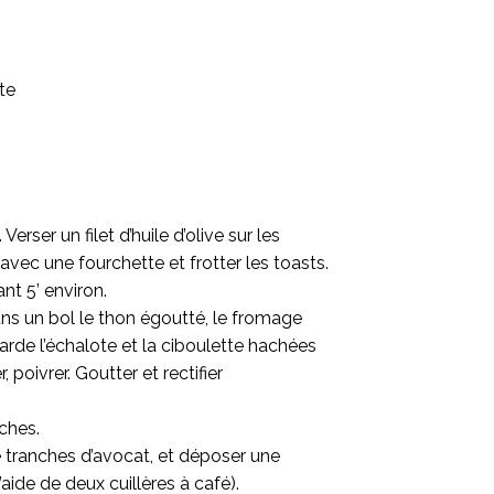
te
Verser un filet d’huile d’olive sur les
 avec une fourchette et frotter les toasts.
nt 5’ environ.
ns un bol le thon égoutté, le fromage
arde l’échalote et la ciboulette hachées
, poivrer. Goutter et rectifier
nches.
 de tranches d’avocat, et déposer une
’aide de deux cuillères à café).