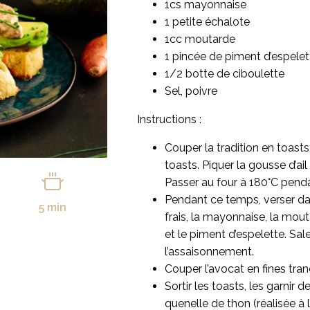
1cs mayonnaise
1 petite échalote
1cc moutarde
1 pincée de piment d’espelet
1/2 botte de ciboulette
Sel, poivre
Instructions :
Couper la tradition en toasts. 
toasts. Piquer la gousse d’ail
Passer au four à 180°C penda
Pendant ce temps, verser da
5 min
frais, la mayonnaise, la mout
et le piment d’espelette. Saler
l’assaisonnement.
Couper l’avocat en fines tra
Sortir les toasts, les garnir
quenelle de thon (réalisée à l