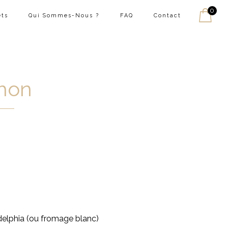
0
ets
Qui Sommes-Nous ?
FAQ
Contact
thon
delphia (ou fromage blanc)