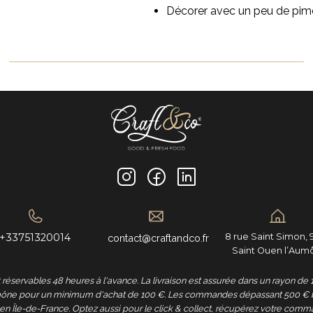
Décorer avec un peu de pime
+33751320014
8 rue Saint Simon, 
contact@craftandco.fr
Saint Ouen l’Aum
réservables 48 heures à l'avance. La livraison est assurée dans un rayon de
mône pour un minimum d'achat de 100 €. Les commandes dépassant 500 € b
e en Île-de-France. Optez aussi pour le click & collect, récupérez votre comm