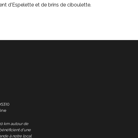
nt d'Espelette et de brins de ciboulette.
95310
ône
 10 km autour de
énéficient d'une
ande à notre local